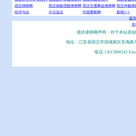
宿迁律师网
宿迁保险理赔律师网
宿迁交通事故律师网
宿迁仲裁律
经济与法
今日说法
中国警察网
新闻1+1
设
苏I
泗洪律师网声明：对于本站原创
地址：江苏省宿迁市宿城新区东海路
电话:13013900543 E
泗洪律师、泗洪律师网、泗