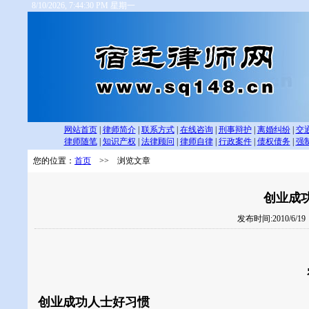
8/10/2026, 7:44:30 PM 星期一
网站首页
|
律师简介
|
联系方式
|
在线咨询
|
刑事辩护
|
离婚纠纷
|
交
律师随笔
|
知识产权
|
法律顾问
|
律师自律
|
行政案件
|
债权债务
|
强
您的位置：
首页
>> 浏览文章
创业成
发布时间:2010/6/1
创业成功人士好习惯