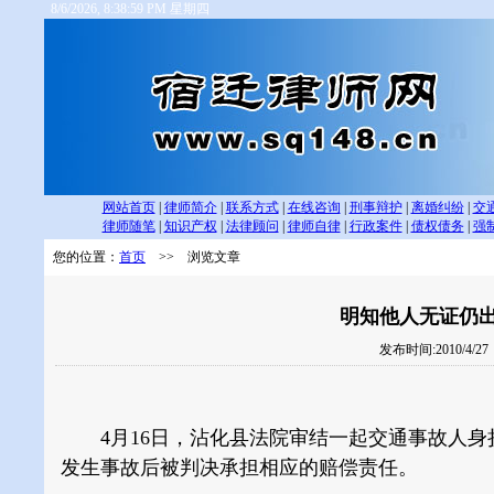
8/6/2026, 8:38:59 PM 星期四
网站首页
|
律师简介
|
联系方式
|
在线咨询
|
刑事辩护
|
离婚纠纷
|
交
律师随笔
|
知识产权
|
法律顾问
|
律师自律
|
行政案件
|
债权债务
|
强
您的位置：
首页
>> 浏览文章
明知他人无证仍出
发布时间:2010/4/2
4月16日，沾化县法院审结一起交通事故人身
发生事故后被判决承担相应的赔偿责任。