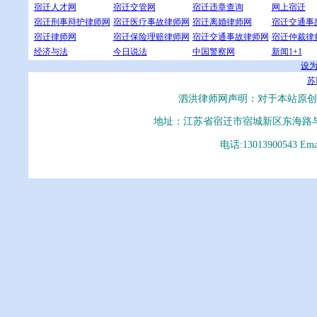
宿迁人才网
宿迁交管网
宿迁违章查询
网上宿迁
宿迁刑事辩护律师网
宿迁医疗事故律师网
宿迁离婚律师网
宿迁交通事
宿迁律师网
宿迁保险理赔律师网
宿迁交通事故律师网
宿迁仲裁律
经济与法
今日说法
中国警察网
新闻1+1
设
苏I
泗洪律师网声明：对于本站原创
地址：江苏省宿迁市宿城新区东海路
电话:13013900543 E
泗洪律师、泗洪律师网、泗