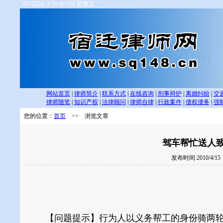
8/7/2026, 4:58:48 PM 星期五
网站首页
|
律师简介
|
联系方式
|
在线咨询
|
刑事辩护
|
离婚纠纷
|
交
律师随笔
|
知识产权
|
法律顾问
|
律师自律
|
行政案件
|
债权债务
|
强
您的位置：
首页
>> 浏览文章
驾车帮忙送人致
发布时间:2010/4/1
【问题提示】行为人以义务帮工的身份骑两轮摩