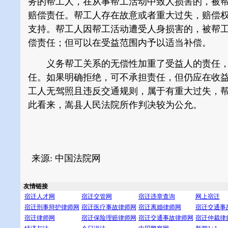
务的帮工人，在从事帮工活动中致人损害的，被
赔偿责任。帮工人存在故意或者重大过失，赔偿
支持。帮工人因帮工活动遭受人身损害的，被帮
偿责任；但可以在受益范围内予以适当补偿。
义务帮工关系的无偿性加重了受益人的责任，
任。如果明确拒绝，可不承担责任，但仍应在收
工人无驾照且违反交通规则，属于有重大过失，
此看来，嵩县人民法院所作判决较为公允。
来源: 中国法院网
友情链接
宿迁人才网
宿迁交管网
宿迁违章查询
网上宿迁
宿迁刑事辩护律师网
宿迁医疗事故律师网
宿迁离婚律师网
宿迁交通事
宿迁律师网
宿迁保险理赔律师网
宿迁交通事故律师网
宿迁仲裁律