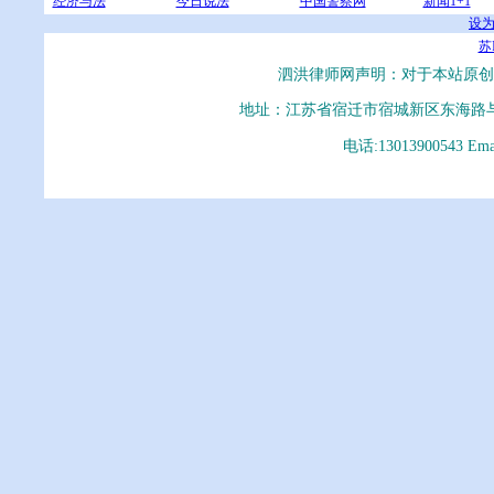
经济与法
今日说法
中国警察网
新闻1+1
设
苏I
泗洪律师网声明：对于本站原创
地址：江苏省宿迁市宿城新区东海路
电话:13013900543 E
泗洪律师、泗洪律师网、泗