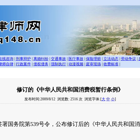
在线咨询
|
刑事辩护
|
离婚纠纷
|
交通事故
|
医疗事故
|
保险理赔
|
立法动态
|
劳动争议
|
律师自律
|
行政案件
|
债权债务
|
强制执行
|
动漫视频
|
庭审现场
|
收费标准
|
修订的《中华人民共和国消费税暂行条例》
发布时间:2009/8/12
浏览数: 2516 次
浏览字体:[
大
中
小
]
国务院第539号令，公布修订后的《中华人民共和国消费