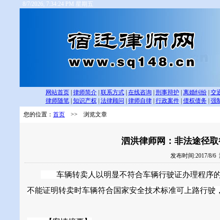
8/7/2026, 7:34:24 PM 星期五
网站首页
|
律师简介
|
联系方式
|
在线咨询
|
刑事辩护
|
离婚纠纷
|
交
律师随笔
|
知识产权
|
法律顾问
|
律师自律
|
行政案件
|
债权债务
|
强
您的位置：
首页
>> 浏览文章
泗洪律师网：非法途径取
发布时间:2017/8/6
车辆转卖人以明显不符合车辆行驶证办理程序的
不能证明转卖时车辆符合国家安全技术标准可上路行驶