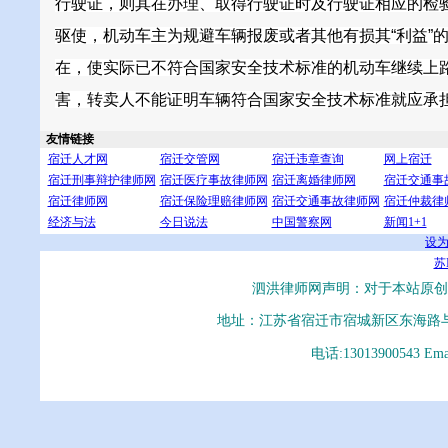
行驶证，则其在办理、取得行驶证时及行驶证相应的检
驱使，机动车主为规避车辆报废或者其他有损其“利益”的
在，使实际已不符合国家安全技术标准的机动车继续上
害，转卖人不能证明车辆符合国家安全技术标准就应承
友情链接
宿迁人才网
宿迁交管网
宿迁违章查询
网上宿迁
宿迁刑事辩护律师网
宿迁医疗事故律师网
宿迁离婚律师网
宿迁交通事
宿迁律师网
宿迁保险理赔律师网
宿迁交通事故律师网
宿迁仲裁律
经济与法
今日说法
中国警察网
新闻1+1
设
苏I
泗洪律师网声明：对于本站原创
地址：江苏省宿迁市宿城新区东海路
电话:13013900543 E
泗洪律师、泗洪律师网、泗